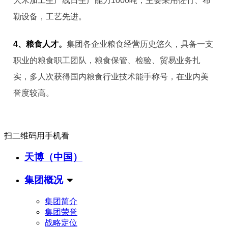
大米加工生产线日生产能力1000吨，主要采用佐竹、布
勒设备，工艺先进。
4、粮食人才。
集团各企业粮食经营历史悠久，具备一支
职业的粮食职工团队，粮食保管、检验、贸易业务扎
实，多人次获得国内粮食行业技术能手称号，在业内美
誉度较高。
扫二维码用手机看
天博（中国）
集团概况

集团简介
集团荣誉
战略定位