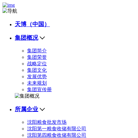
天博（中国）
集团概况

集团简介
集团荣誉
战略定位
集团文化
发展优势
未来规划
集团宣传册
所属企业

沈阳粮食批发市场
沈阳第一粮食收储有限公司
沈阳第四粮食收储有限公司