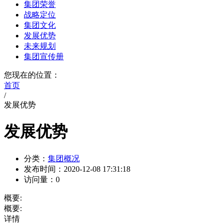
集团荣誉
战略定位
集团文化
发展优势
未来规划
集团宣传册
您现在的位置：
首页
/
发展优势
发展优势
分类：
集团概况
发布时间：
2020-12-08 17:31:18
访问量：
0
概要:
概要:
详情