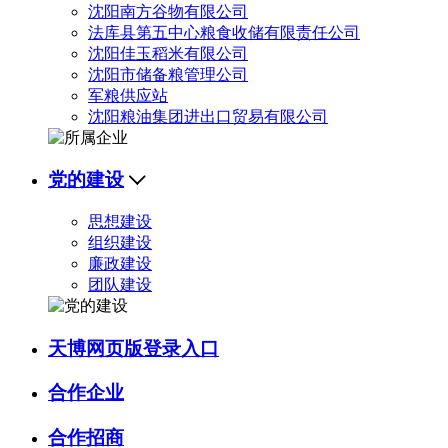
沈阳南方谷物有限公司
法库县第五中心粮食收储有限责任公司
沈阳佳玉稻米有限公司
沈阳市储备粮管理公司
军粮供应站
沈阳粮油集团进出口贸易有限公司
党的建设

思想建设
组织建设
廉政建设
团队建设
天博网页版登录入口
合作企业
合作招商