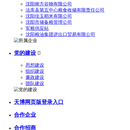
沈阳南方谷物有限公司
法库县第五中心粮食收储有限责任公司
沈阳佳玉稻米有限公司
沈阳市储备粮管理公司
军粮供应站
沈阳粮油集团进出口贸易有限公司
党的建设

思想建设
组织建设
廉政建设
团队建设
天博网页版登录入口
合作企业
合作招商