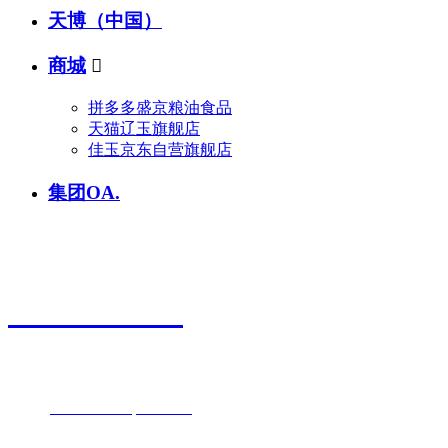
天博（中国）
商城

拼多多盛京粮油食品
天猫辽玉旗舰店
佳玉京东自营旗舰店
集团OA.
联系电话
024-25527808
地址：沈阳市铁西区保工北街20号
邮编：110025
电话：
024-25527808
25527888
传真：024-25527800